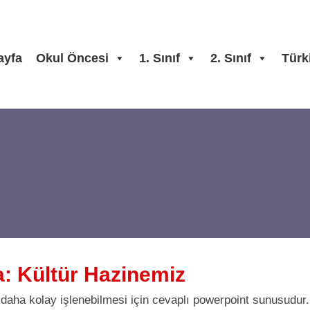
ayfa
Okul Öncesi
1. Sınıf
2. Sınıf
Türk
a: Kültür Hazinemiz
 daha kolay işlenebilmesi için cevaplı powerpoint sunusudur.