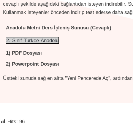
cevaplı şekilde aşağıdaki bağlantıdan isteyen indirebilir.
Kullanmak isteyenler önceden indirip test ederse daha sağlı
Anadolu
Metni Ders İşleniş Sunusu (Cevaplı)
2.-Sinif-Turkce-Anadolu
1) PDF Dosyası
2) Powerpoint Dosyası
Üstteki sunuda sağ en altta "Yeni Pencerede Aç", ardından 
2. sınıf türkçe ders kitabı cevapları , 2. sınıf türkçe ders kitabı cevap anahtarı , Anadolu metni , Anadolu cevapları , Anadolu konusu , Anadolu metni konusu , Anadolu metni konusu nedir
Hits:
96