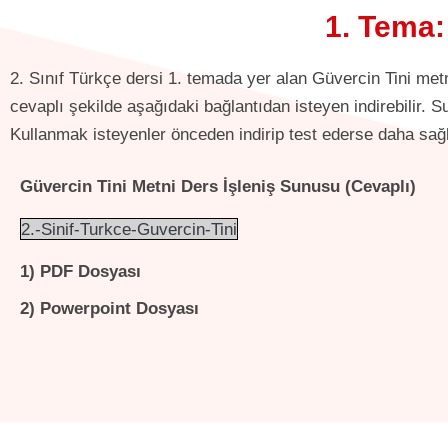
1. Tema:
2. Sınıf Türkçe dersi 1. temada yer alan Güvercin Tini met
cevaplı şekilde aşağıdaki bağlantıdan isteyen indirebilir.
Kullanmak isteyenler önceden indirip test ederse daha sağlı
Güvercin Tini Metni Ders İşleniş Sunusu (Cevaplı)
2.-Sinif-Turkce-Guvercin-Tini
1) PDF Dosyası
2) Powerpoint Dosyası
2. sınıf türkçe ders kitabı cevapları , 2. sınıf türkçe ders kitabı cevap anahtarı , güvercin tini metni , güvercin tini metni cevapları , güvercin tini konusu , güvercin tini metni konusu , güvercin tini metni konusu nedir , kibar sözlük anlamı , kaba sözlük anlamı , Küçük serçe, güvercin Tini’nin montunu neden istedi , Güvercin Tini, serçeye montunu neden hemen vermedi , Güvercin Tini, serçeye montunu hangi şartla verebileceğini söyledi , Siz olsaydınız küçük serçeye nasıl davranırdınız