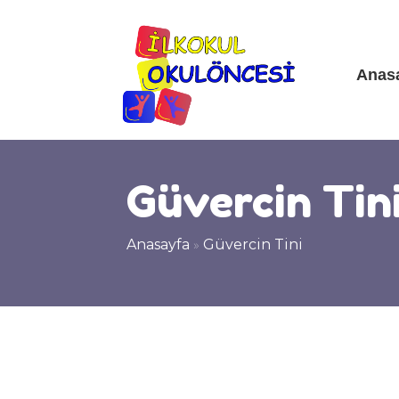
Anas
Güvercin Tin
Anasayfa
»
Güvercin Tini