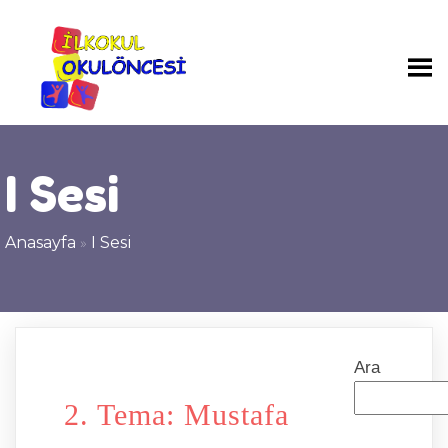
I Sesi
Anasayfa
»
I Sesi
Ara
2. Tema: Mustafa