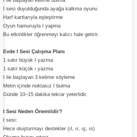
I ile başlayan kelime bulma
I sesi duyulduğunda ayağa kalkma oyunu
Harf kartlarıyla eşleştirme
Oyun hamuruyla I yapma
Bu etkinlikler öğrenmeyi kalıcı hale getirir.
Evde I Sesi Çalışma Planı
1 satır büyük I yazma
1 satır küçük ı yazma
I ile başlayan 3 kelime söyleme
Metin içinde noktasız I bulma
Günde 10–15 dakika tekrar yeterlidir.
I Sesi Neden Önemlidir?
I sesi:
Hece oluşturmayı destekler (ıl, ır, ış, ıs)