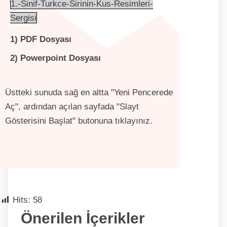
1.-Sinif-Turkce-Sirinin-Kus-Resimleri-
Sergisi
1) PDF Dosyası
2) Powerpoint Dosyası
Üstteki sunuda sağ en altta "Yeni Pencerede
Aç", ardından açılan sayfada "Slayt
Gösterisini Başlat" butonuna tıklayınız.
1. sınıf türkçe ders kitabı cevapları , 1. sınıf türkçe ders kitabı cevap anahtarı , Şirinin Kuş Resimleri Sergisi metni cevapları , Şirinin Kuş Resimleri Sergisi metni , türkçe kitabı 70. sayfa , türkçe kitabı 71. sayfa , türkçe kitabı 72. sayfa , türkçe kitabı 73. sayfa , türkçe kitabı 74. sayfa
Hits:
58
Önerilen İçerikler