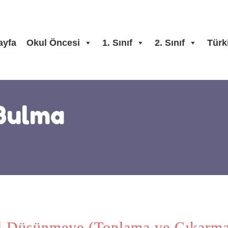
ayfa
Okul Öncesi
1. Sınıf
2. Sınıf
Türk
Bulma
el Düşünmeye (Toplama ve Çıkarm