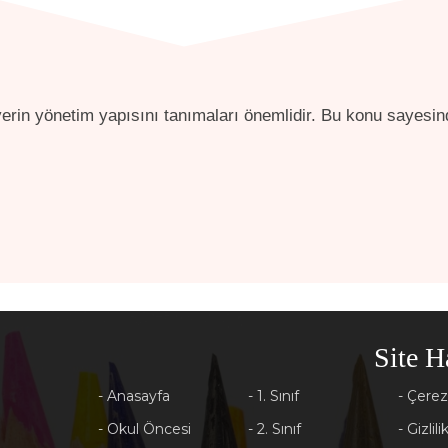
yerin yönetim yapısını tanımaları önemlidir. Bu konu sayesin
Site H
- Anasayfa
- 1. Sınıf
- Çerez
- Okul Öncesi
- 2. Sınıf
- Gizlili