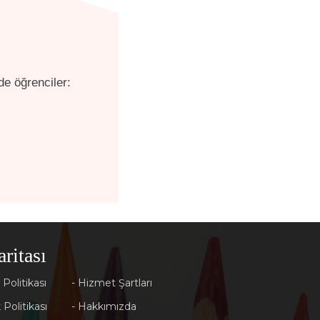
de öğrenciler:
aritası
 Politikası
- Hizmet Şartları
k Politikası
- Hakkımızda