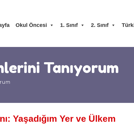
ayfa
Okul Öncesi
1. Sınıf
2. Sınıf
Türk
mlerini Tanıyorum
orum
nı: Yaşadığım Yer ve Ülkem